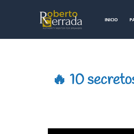
INICIO
P
🔥 10 secretos