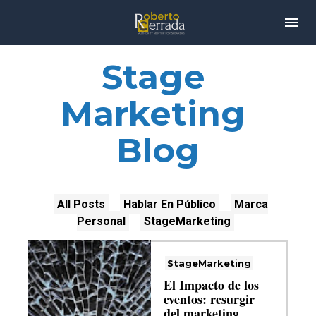
Stage 
Marketing 
Blog
All Posts
Hablar En Público
Marca
Personal
StageMarketing
StageMarketing
El Impacto de los
eventos: resurgir
del marketing