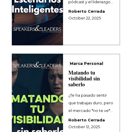
pódcast y el liderazgo
de opinión están
Roberto Cerrada
marcando una nueva
October 22, 2025
era del ...
Marca Personal
Matando tu
visibilidad sin
saberlo
¿Te ha pasado sentir
que trabajas duro, pero
el mercado *no te ve*?
No es falta de talento.
Roberto Cerrada
Ta...
October 12, 2025