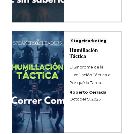
StageMarketing
Humillación
Táctica
El Síndrome de la
Humillación Táctica o
Por qué la Tarea
Constante está
Roberto Cerrada
Matando a tu Negocio
October 9, 2025
Solv...