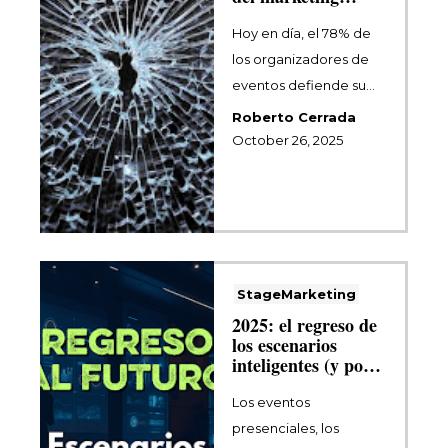
presencial
Hoy en día, el 78% de
los organizadores de
eventos defiende su
eficacia, marcando un
Roberto Cerrada
cambio notab...
October 26, 2025
StageMarketing
2025: el regreso de
los escenarios
inteligentes (y por
qué tu voz vuelve a
ser ventaja
Los eventos
competitiv...
presenciales, los